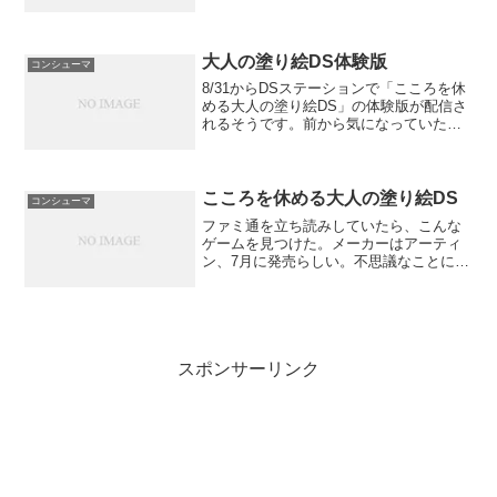
大人の塗り絵DS体験版
コンシューマ
8/31からDSステーションで「こころを休
める大人の塗り絵DS」の体験版が配信さ
れるそうです。前から気になっていたの
で早速ダウンロードしてこようと思いま
す。NintendoDS INSIDE:
こころを休める大人の塗り絵DS
コンシューマ
ファミ通を立ち読みしていたら、こんな
ゲームを見つけた。メーカーはアーティ
ン、7月に発売らしい。不思議なことに公
式HPもなく情報もない唯一、手がかりに
なるのがアンケートに「大人の塗り絵」
の項目があることだ。内容とすると北斎
とかゴッホとかの有名...
スポンサーリンク