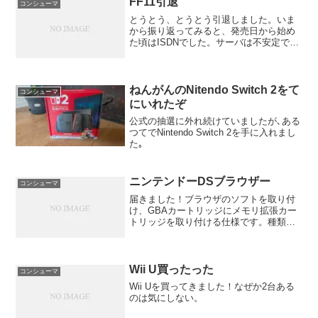
FF11引退
コンシューマ
とうとう、とうとう引退しました。いま
から振り返ってみると、発売日から始め
た頃はISDNでした。サーバは不安定でな
にかというとブラックアウトとサーバダ
ウン。そんななか、右も左も分からず冒
険に出かけたりとMMO初めての体験でし
た。新鮮さが半端じ...
ねんがんのNitendo Switch 2をて
コンシューマ
にいれたぞ
公式の抽選に外れ続けていましたが､ある
つてでNintendo Switch 2を手に入れまし
た｡
ニンテンドーDSブラウザー
コンシューマ
届きました！ブラウザのソフトを取り付
け、GBAカートリッジにメモリ拡張カー
トリッジを取り付ける仕様です。種類は
DS用とDS Lite用の二つがありDS用はメ
モリ拡張カートリッジが1cmほど長くな
っているため、Liteに挿すとそのまま1cm
は...
Wii U買ったった
コンシューマ
Wii Uを買ってきました！なぜか2台ある
のは気にしない。