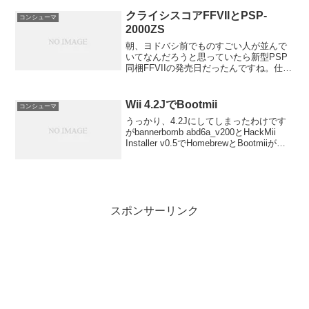
入ると速度も上がりアドレナリンも全
開！ま...
クライシスコアFFVIIとPSP-
コンシューマ
2000ZS
朝、ヨドバシ前でものすごい人が並んで
いてなんだろうと思っていたら新型PSP
同梱FFVIIの発売日だったんですね。仕事
が終わってから穴場のゲーム屋に行った
らラスト一個が売っていたのです！ 思わ
ず買ってしまいました。中を開けると本
Wii 4.2JでBootmii
コンシューマ
体、FFVII...
うっかり、4.2Jにしてしまったわけです
がbannerbomb abd6a_v200とHackMii
Installer v0.5でHomebrewとBootmiiがイ
ンスコできました。手順も簡単なんで説
明するまでもないかもしれないけど1....
スポンサーリンク