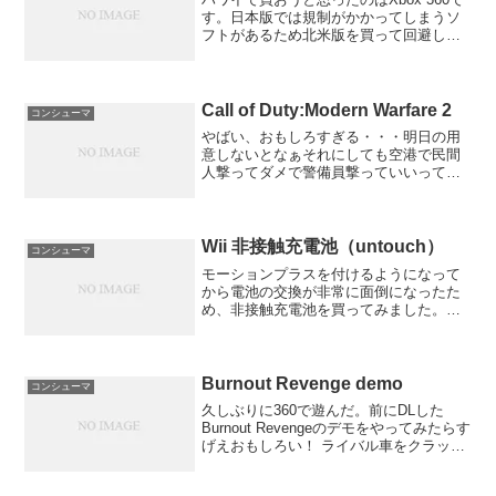
す。日本版では規制がかかってしまうソ
フトがあるため北米版を買って回避した
かったのです。
Call of Duty:Modern Warfare 2
コンシューマ
やばい、おもしろすぎる・・・明日の用
意しないとなぁそれにしても空港で民間
人撃ってダメで警備員撃っていいってど
ういうことだ・・・
Wii 非接触充電池（untouch）
コンシューマ
モーションプラスを付けるようになって
から電池の交換が非常に面倒になったた
め、非接触充電池を買ってみました。モ
ーションプラスに対応したものはニチガ
ン「untouch」とGametech「置き楽！リ
モコンチャージ」があったのですが充電
器の大きさ...
Burnout Revenge demo
コンシューマ
久しぶりに360で遊んだ。前にDLした
Burnout Revengeのデモをやってみたらす
げえおもしろい！ ライバル車をクラッシ
ュさせてタイムを稼いで突き進むエキサ
イティングなレースゲーム！ボーナスが