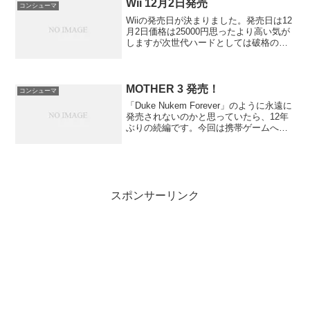
Wii 12月2日発売
コンシューマ
Wiiの発売日が決まりました。発売日は12
月2日価格は25000円思ったより高い気が
しますが次世代ハードとしては破格の値
段です。サイズは幅 44mm 高さ 157mm
奥行き 215.4mm と驚くほどの小ささで
す。そしてインターネット端末...
MOTHER 3 発売！
コンシューマ
「Duke Nukem Forever」のように永遠に
発売されないのかと思っていたら、12年
ぶりの続編です。今回は携帯ゲームへと
環境を変えました。まだやり始めです
が、気の利いたセリフが多くニヤリとさ
せられます。シナリオ上行けないところ
の説明...
スポンサーリンク