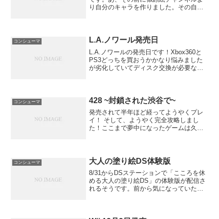
り自分のキャラを作りました。その自分
のキャラを操作して遊ぶことが出来ま
す。マイキャラはあまりに似てしまった
ので載せません＾＾テニスはリアルでや
ったことがな...
L.A.ノワール発売日
コンシューマ
L.A.ノワールの発売日です！Xbox360と
PS3どっちを買おうかかなり悩みました
が劣化していてディスク交換が必要な
Xbox360にしました。なぜかというとト
ロフィーより実績の方が好きなんだ！
428 ~封鎖された渋谷で~
コンシューマ
発売されて半年ほど経ってようやくプレ
イ！ そして、ようやく完全攻略しまし
た！ここまで夢中になったゲームは久し
ぶりです。PS2「街」の続編かと思いま
したが似て非なるものでした。それもい
い意味で！ 「428」ではもっと主人公た
ちの関わり具合が濃...
大人の塗り絵DS体験版
コンシューマ
8/31からDSステーションで「こころを休
める大人の塗り絵DS」の体験版が配信さ
れるそうです。前から気になっていたの
で早速ダウンロードしてこようと思いま
す。NintendoDS INSIDE: