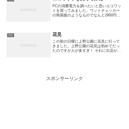
PCの消費電力を調べたいと思いエコワッ
トを買ってみました。ワットチェッカー
の簡易版のようなものでなんと2900円と
比較的に安いです。これでアイドル時と
負荷時の差もわかりおもしろそうです。
試しにその辺の電化製品に接続してみま
した。3秒おきに電...
花見
日記
この前の日曜に上野公園に花見に行って
きました。上野公園の花見は初めてだっ
たのですが人が多すぎ！ それに出店がほ
とんどない！なんだかゆっくり楽しめま
せんでしたが一応、花見が出来たので満
足です。
スポンサーリンク