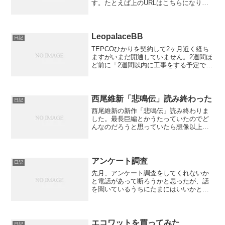
す。たとえば上のURLはこちらになりま
す。
LeopalaceBB
日記
TEPCOひかりを契約して2ヶ月近く経ち
ますがいまだ開通していません。2週間ほ
ど前に「2週間以内に工事をする予定で
す。」という手紙が来ていたのですが進
捗はありません。そんなときレオパレス
から封筒が届きました。中をあけるとブ
ロードバンド・レオ...
西尾維新「悲鳴伝」読み終わった
日記
西尾維新の新作「悲鳴伝」読み終わりま
した。最長巨編とかうたっていたのでど
んなのだろうと思っていたら想像以上に
分厚い内容は大まかに言うと少年ヒーロ
ー物です。ですが殺伐としています。8話
形式になっていてなんかドラマ化とかア
ニメ化とか狙ってるんじ...
アンケート調査
日記
先月、アンケート調査をしてくれないか
と電話があって断ろうかと思ったが、話
を聞いているうちにたまにはいいかと思
い承諾した。そのアンケート用紙が今日
届いたわけだが・・・すんげぇボリュー
ム！ B3ぐらいの用紙が40ページ近く！1
ページで2ページ分...
エコワットを買ってみた
日記