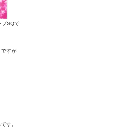
プSQで
。
うですが
！
るです。