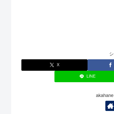
シ
X
LINE
akaha