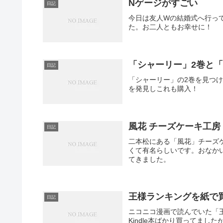
Nゲージがすごい
日記
今日は友人Wの結婚式へ行っ
た。お二人ともお幸せに！
「シャーリー」2巻と
日記
「シャーリー」の2巻を見つ
を発見しこれも購入！
風花 チーズケーキ工房
日記
二本松にある「風花」チーズ
くて有名らしいです。おなか
てきました。
王様ランキングを紙で
日記
ニコニコ漫画で読んでいた「
Kindle本ばかり買ってま