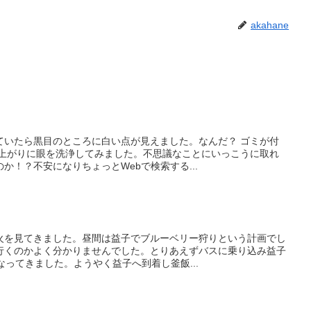
akahane
ていたら黒目のところに白い点が見えました。なんだ？ ゴミが付
呂上がりに眼を洗浄してみました。不思議なことにいっこうに取れ
か！？不安になりちょっとWebで検索する...
火を見てきました。昼間は益子でブルーベリー狩りという計画でし
行くのかよく分かりませんでした。とりあえずバスに乗り込み益子
なってきました。ようやく益子へ到着し釜飯...