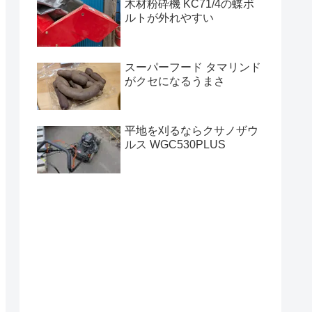
木材粉砕機 KC71/4の蝶ボ
ルトが外れやすい
スーパーフード タマリンド
がクセになるうまさ
平地を刈るならクサノザウ
ルス WGC530PLUS