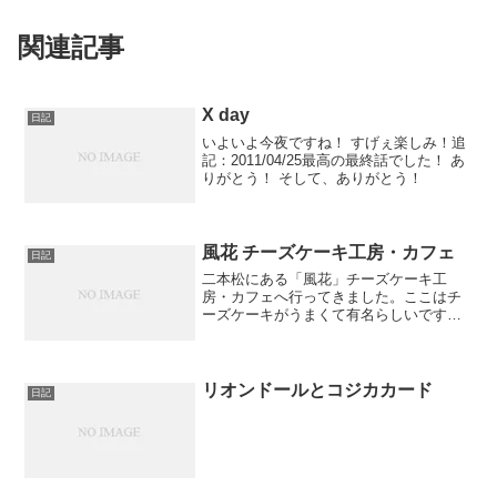
関連記事
X day
日記
いよいよ今夜ですね！ すげぇ楽しみ！追
記：2011/04/25最高の最終話でした！ あ
りがとう！ そして、ありがとう！
風花 チーズケーキ工房・カフェ
日記
二本松にある「風花」チーズケーキ工
房・カフェへ行ってきました。ここはチ
ーズケーキがうまくて有名らしいです。
おなかいっぱいだったので店頭でチーズ
ケーキカップとマシュマロを買ってきま
した。
リオンドールとコジカカード
日記