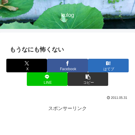
kulog
もうなにも怖くない
X
Facebook
はてブ
LINE
コピー
2011.05.31
スポンサーリンク