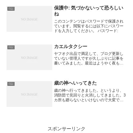
保護中: 気づかないって恐ろしい
日記
ね
このコンテンツはパスワードで保護され
ています。閲覧するには以下にパスワー
ドを入力してください。 パスワード:
カエルタクシー
日記
ヤフオク出品で満足して、ブログ更新し
ていない管理人ですが久しぶりに記事を
書いてみました。最近はようやく夜も涼
しくなって少なくはなってきましたが自
宅の玄関先の街灯に、すごい虫が集まっ
てきます。その虫を食べようとカエルが
何匹も何匹も集まってくる...
歳の神へいってきた
日記
歳の神へ行ってきました。というより、
消防団で見回りと火消ししてきました。3
カ所も廻らないといけないので大変で
す。しかも雪は降ってくるし寒くてかな
わない。
スポンサーリンク