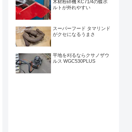
木材粉砕機 KC71/4の蝶ボ
ルトが外れやすい
スーパーフード タマリンド
がクセになるうまさ
平地を刈るならクサノザウ
ルス WGC530PLUS