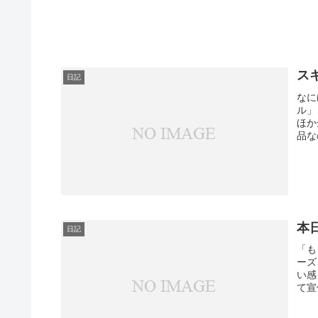
ス
日記
なに
ル」
ほか
品な
本
日記
「も
ーズ
い感
て宣