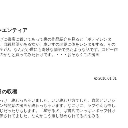
キエンティア
げに書店に置いてあって裏の作品紹介を見ると「ボディレンタ
、自殺願望がある女が、車いすの老婆に体をレンタルする。その
全7話。なんだか世にも奇妙な物語で見たような話です。コピー作
のかなと買ってみたわけです。・・・おそらくこの漫画...
2010.01.31
日の収穫
っけ」終わっちゃいました。いい終わり方でした。蟲師といいシ
ン号開始の漫画が終わっちゃいます。なにげに、ラブやんも怪し
じだったりもします。「星守る犬」は書店でいっぱいポップ付け
伝されてました。なんかこう推し勧められてるのをみる...