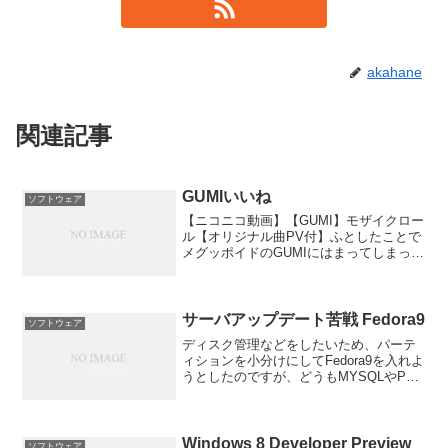
akahane
関連記事
GUMIいいね
ソフトウェア
【ニコニコ動画】【GUMI】モザイクロー
ル【オリジナル曲PV付】ふとしたことで
メグッポイドのGUMIにはまってしまっ
た。VOCALOIDって機械的な声ってイメ
ージだったのですがGUMIは知らなかった
ら人間が歌ってると思ってしまうほどの
再現度...
サーバアップデート苦戦 Fedora9
ソフトウェア
ディスク管理などをしたいため、パーテ
ィションを小分けにしてFedora9を入れよ
うとしたのですが、どうもMYSQLやPHP
などがうまくコンパイルが出来ず時間が
かかりそうです。そのためアップデート
は週末に延期としました。それとFedora9
...
Windows 8 Developer Preview
ソフトウェア