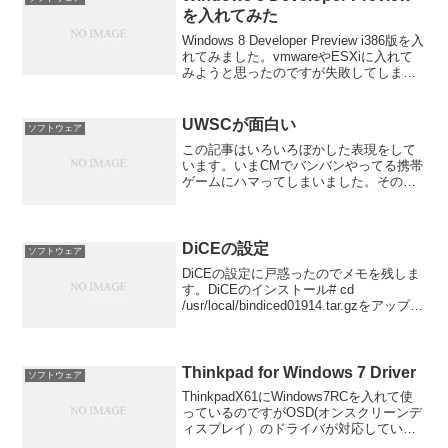
を入れてみた
Windows 8 Developer Preview i386版を入
れてみました。vmwareやESXiに入れて
みようと思ったのですが失敗してしまい
ます。仕方がないのでデスクトップPCへ
直にインストールしてみましたのでその
過程を載せてみま...
UWSCが面白い
ソフトウェア
この記事はいろいろぼかした表現をして
います。いまCMでバンバンやってる携帯
ゲームにハマってしまいました。そのゲ
ームは効率よくレベルを上げるためには
単純作業を行う必要があります。です
が、同じことを何度もやってると時間も
かかるし面倒です。という...
DiCEの設定
ソフトウェア
DiCEの設定に戸惑ったのでメモを残しま
す。DiCEのインストール# cd
/usr/local/bindiced01914.tar.gzをアップ#
tar xzvf diced01914.tar.gz
Thinkpad for Windows 7 Driver
ソフトウェア
ThinkpadX61にWindows7RCを入れて使
っているのですがOSD(オンスクリーンデ
ィスプレイ）のドライバが対応していな
かったため音量の確認がわかりづらくて