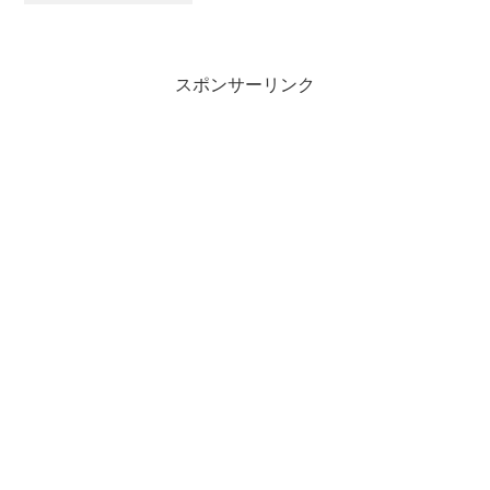
困っていました。最近になって、もう一
度検索してみたらWindows7Bet...
スポンサーリンク