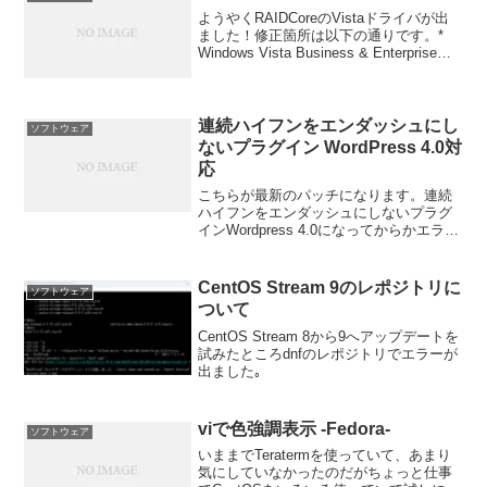
ようやくRAIDCoreのVistaドライバが出
ました！修正箇所は以下の通りです。*
Windows Vista Business & Enterprise
support, 32 and 64 bit.* Automatic
driver...
連続ハイフンをエンダッシュにし
ソフトウェア
ないプラグイン WordPress 4.0対
応
こちらが最新のパッチになります。連続
ハイフンをエンダッシュにしないプラグ
インWordpress 4.0になってからかエラー
が多発してましたのでとても長いタイト
ルのプラグイン「連続ハイフンをエンダ
ッシュしないプラグイン」を更新しまし
CentOS Stream 9のレポジトリに
ソフトウェア
た。Dow...
ついて
CentOS Stream 8から9へアップデートを
試みたところdnfのレポジトリでエラーが
出ました｡
viで色強調表示 -Fedora-
ソフトウェア
いままでTeratermを使っていて、あまり
気にしていなかったのだがちょっと仕事