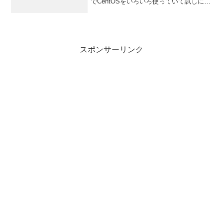
でCentOSをいろいろ使っていて試しにvi
で色強調出来るようにしてみたら、なん
と見やすいことか。ちなみにCentOSの色
強調の仕方（root用）# vi /e...
スポンサーリンク