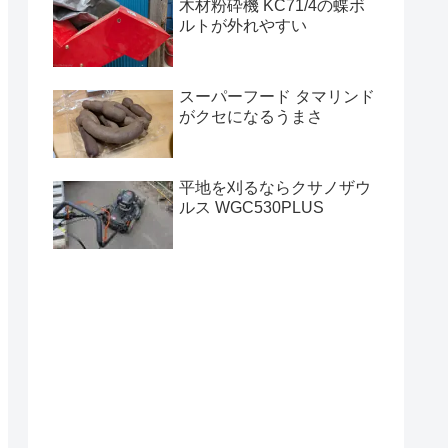
木材粉砕機 KC71/4の蝶ボ
ルトが外れやすい
スーパーフード タマリンド
がクセになるうまさ
平地を刈るならクサノザウ
ルス WGC530PLUS