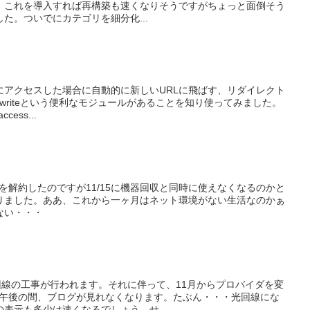
。これを導入すれば再構築も速くなりそうですがちょっと面倒そう
た。ついでにカテゴリを細分化...
にアクセスした場合に自動的に新しいURLに飛ばす、リダイレクト
ewriteという便利なモジュールがあることを知り使ってみました。
cess...
りを解約したのですが11/15に機器回収と同時に使えなくなるのかと
りました。ああ、これから一ヶ月はネット環境がない生活なのかぁ
ない・・・
回線の工事が行われます。それに伴って、11月からプロバイダを変
2日午後の間、ブログが見れなくなります。たぶん・・・光回線にな
表示も多少は速くなるでしょう。せ...