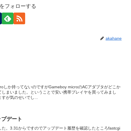
neをフォローする
akahane
icroしか持ってないのですがGameboy microのACアダプタがどこか
てしまいました。ということで安い携帯プレイヤを買ってみまし
すが気のせいでし...
5アップデート
。3.31からですのでアップデート履歴を確認したところfastcgi