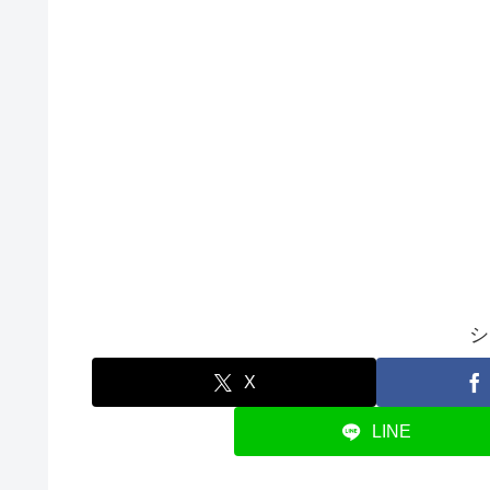
シ
X
LINE