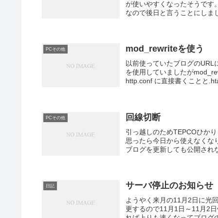
が使いやすくなったそうです
なので後日と言うことにしまし
mod_rewriteを使う
PCその他
以前使っていたブログのURL
を使用していましたがmod_r
http.conf に直接書くことと.htac
回線切断
PCその他
引っ越しのためTEPCOひか
思ったら今日から使えなくな
ブログを更新しても公開され
サーバ停止のお知らせ
日記
ようやく来月の11月2日に光
更するので11月1日～11月
れば上りも速くなってブログの