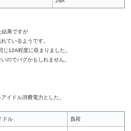
29A
た結果ですが
流れているようです。
同じ12A程度に収まりました。
ないのでバグかもしれません。
。
をアイドル消費電力とした。
イドル
負荷