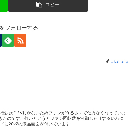
コピー
neをフォローする
akahane
ン出力が12Vしかないためファンがうるさくて仕方なくなっていま
てきたのです。何かというとファン回転数を制御したりするいわゆ
に20x2の液晶画面が付いています...