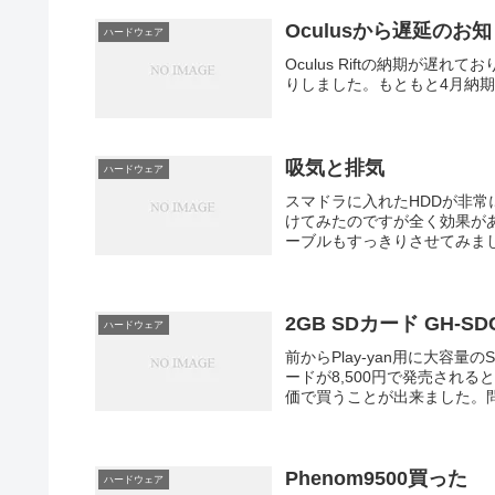
Oculusから遅延のお
ハードウェア
Oculus Riftの納期が遅
りしました。もともと4月納期で
吸気と排気
ハードウェア
スマドラに入れたHDDが非
けてみたのですが全く効果が
ーブルもすっきりさせてみました。b
2GB SDカード GH-SD
ハードウェア
前からPlay-yan用に大容
ードが8,500円で発売される
価で買うことが出来ました。問題
Phenom9500買った
ハードウェア