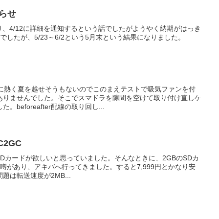
知らせ
れており、4/12に詳細を通知するという話でしたがようやく納期がはっき
したが、5/23～6/2という5月末という結果になりました。
常に熱く夏を越せそうもないのでこのまえテストで吸気ファンを付
ありませんでした。そこでスマドラを隙間を空けて取り付け直しケ
eforeafter配線の取り回し...
C2GC
量のSDカードが欲しいと思っていました。そんなときに、2GBのSDカ
と噂があり、アキバへ行ってきました。すると7,999円とかなり安
は転送速度が2MB...