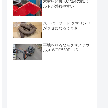
木材粉砕機 KC71/4の蝶ボ
ルトが外れやすい
スーパーフード タマリンド
がクセになるうまさ
平地を刈るならクサノザウ
ルス WGC530PLUS