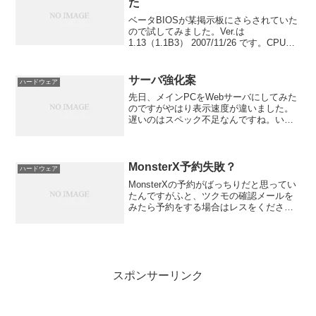
た
ベータBIOSが某掲示板にさらされていた
ので試してみました。Ver.は
1.13（1.1B3） 2007/11/26 です。CPU
Ratioなるものが追加されていましたがよ
くわかりません。肝心のHTの設定はあり
ました。200-2600MHz...
サーバ強化案
ハードウェア
先日、メインPCをWebサーバにしてみた
のですがやはり表示速度が違いました。
遅いのはスペック不足なんですね。いま
のサーバスペックは以下の通りOS:
Fedora 7CPU： C3 667MHｚMem: SO-
DIMM 512MBHDD: T...
MonsterX予約失敗？
ハードウェア
MonsterXの予約がばっちりだと思ってい
たんですがふと、ツクモの確認メールを
みたら予約をする場合はレスをください
と書いてあるじゃないですか！！ しか
も期限は7/26！もう27日だよ！！！ 急
いで予約しますとレス書いたけど駄目か
もしんねぇ...
スポンサーリンク