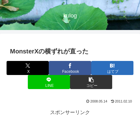
kulog
MonsterXの横ずれが直った
X
Facebook
はてブ
LINE
コピー
2008.05.14
2011.02.10
スポンサーリンク