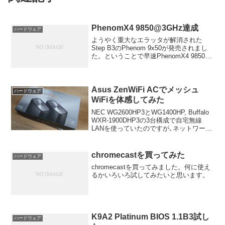
PhenomX4 9850@3GHz達成
ハードウェア
ようやく重大なエラッタが解消された
Step B3のPhenom 9x50が発売されまし
た。ということで早速PhenomX4 9850
Black EditionでOCをやってみました。
OS:WindowsXP SP2CPU: PhenomX...
Asus ZenWiFi ACでメッシュ
ハードウェア
WiFiを体感してみた
NEC WG2600HP3とWG1400HP, Buffalo
WXR-1900DHP3の3台構成で自宅無線
LANを使っていたのですが､ネットワーク
がブツブツ切れたり､起動時間が経つと速
度が落ちたりしていたので思い切ってメ
ッシュ対応のAsu...
chromecastを買ってみた
ハードウェア
chromecastを買ってみました。何に使え
るかいろいろ試してみたいと思います。
K9A2 Platinum BIOS 1.1B3試し
ハードウェア