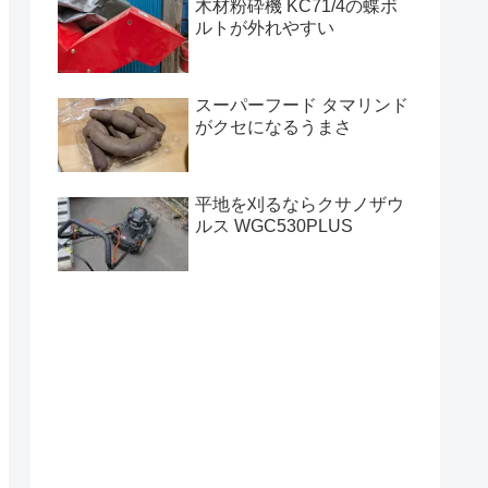
木材粉砕機 KC71/4の蝶ボ
ルトが外れやすい
スーパーフード タマリンド
がクセになるうまさ
平地を刈るならクサノザウ
ルス WGC530PLUS