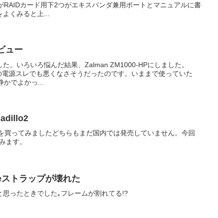
がRAIDカード用下2つがエキスパンダ兼用ポートとマニュアルに書
よくみると上...
Pレビュー
。いろいろ悩んだ結果、Zalman ZM1000-HPにしました。
chの電源スレでも悪くなさそうだったのです。いままで使っていた
に静かでよかっ...
adillo2
rmadillo2を買ってみましたどちらもまだ国内では発売していません。今回
てみます。
Eliteストラップが壊れた
おうかと思ったときでした｡フレームが割れてる!?