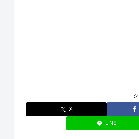
シ
X
LINE