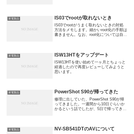
だ。そう思った。
IS03でrootが取れないとき
家電製品
IS03でrootがうまく取れないときの対処
方法をメモします。細かいroot化の手順は
書きません。なお、root化については自己
責任です。なにが起きても責任はとれま
せん。> adb shell /data/local/is03break
と...
ISW13HTをアップデート
家電製品
ISW13HTを使い始めて一ヶ月とちょっと
経過したので再度レビューしてみようと
思います。
PowerShot S90が帰ってきた
家電製品
修理に出していた、PowerShot S90が帰
ってきました。一週間から10日ぐらいか
かるという話でしたが、5日で帰ってきま
した。なにが原因だったのかドキドキし
ながら箱を開けたら新しいバッテリが入
っていました。
NV-SB541DTのAVについて
家電製品