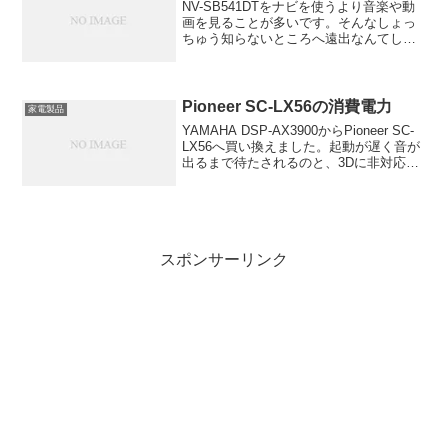
NV-SB541DTをナビを使うより音楽や動
画を見ることが多いです。そんなしょっ
ちゅう知らないところへ遠出なんてしな
いですからね。で、ひとつ気になること
があったのです。上の画像を見ていただ
けると分かると思いますがファイル名に
かかわらず順番が...
Pioneer SC-LX56の消費電力
家電製品
YAMAHA DSP-AX3900からPioneer SC-
LX56へ買い換えました。起動が遅く音が
出るまで待たされるのと、3Dに非対応な
ところが不満だったのです。ほかにも
iPhoneやAndroidで操作できるアプリがあ
ったりUSBメモリ...
スポンサーリンク