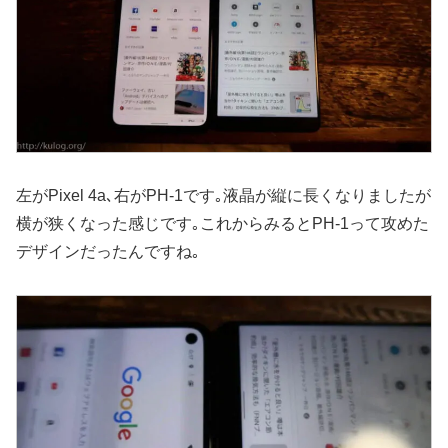
左がPixel 4a､右がPH-1です｡液晶が縦に長くなりましたが
横が狭くなった感じです｡これからみるとPH-1って攻めた
デザインだったんですね｡