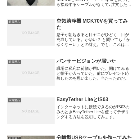
ら接続するケーブルがなくて､注文したら
速攻で送られてきました｡XT60変換ソー
ラー充電ケーブルは接続すると機密性が
高そうでよいのですが､取り外すときのツ
空気清浄機 MCK70Vを買ってみ
家電製品
メが押...
た
息子が朝起きると目ヤニがひどく、目が
充血している。かゆい？ と聞いても「か
ゆくなーい」との答え。でも、これは花
粉症かもしれない！ と思い切って空気清
浄機 DAIKIN MCK70Vを買ってみまし
た。
パンサービジョンが届いた
家電製品
職場に私宛に荷物が届いた。開けてみる
と帽子が入っていた。前にプレゼント応
募したのを思い出した。当たったのだ。
EasyTether LiteとIS03
家電製品
インターネットに接続できるのがIS03の
みのときEasyTether Liteを使ってテザリ
ングする方法を説明してみます。
分離型USBケーブルを作ってみた
家電製品