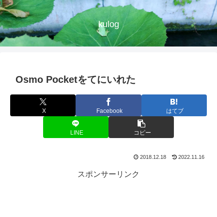
kulog
Osmo Pocketをてにいれた
X
Facebook
はてブ
LINE
コピー
2018.12.18
2022.11.16
スポンサーリンク