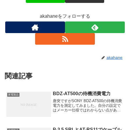
akahaneをフォローする
akahane
関連記事
BDZ-AT500の待機消費電力
家電製品
唐突ですがSONY BDZ-AT500の待機消費
電力を測定してみました。自分の設定で
はメーカー仕様ではわからない点があっ
たためです。個人的な設定なため参考に
ならないかもしれません。設定はこち
ら・ HDMI機器制御「切」・ BS/CSアン
テナ...
P-3.5 SRLとAT-RS11でケーブル