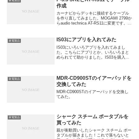
家電製品
作成
カーナビからデッキに接続するケーブル
を作り直してみました。MOGAMI 2799か
らaudio technica AT-RS11に変更です。
AWG26からAWG14ですからかなり太く
なります。
IS03にアプリを入れてみた
家電製品
IS03にいろいろアプリを入れてみまし
た。こちらにアプリとか、いろいろまと
められてて助かりました。IS03を購入し
家に帰ったらまずすること13項目アプリ
関係はパソコンでAndroLibから検索して
QRコードスキャナを使ってアクセスする
のが簡...
MDR-CD900STのイアーパッドを
家電製品
交換してみた
MDR-CD900STのイアーパッドを交換し
てみた。
シャーク スチーム ポータブルを
家電製品
買ってみた
親が衝動買いしたシャーク スチーム ポー
タブルが届きました！これで落ちないと