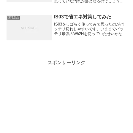
思っていた汚れが落とせるのでしょう
か！
IS03で省エネ対策してみた
家電製品
IS03をしばらく使ってみて思ったのがバ
ッテリ切れしやすいです。いままでバッ
テリ最強のW52Hを使っていたせいかなお
さらそう感じてしまいます。そこで省エ
ネ対策のアプリの紹介してみます。ほと
んどマモノさんのところと、ほとんど同
じなんですけどね...
スポンサーリンク