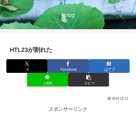
kulog
HTL23が割れた
X
Facebook
はてブ
LINE
コピー
2014.10.11
スポンサーリンク