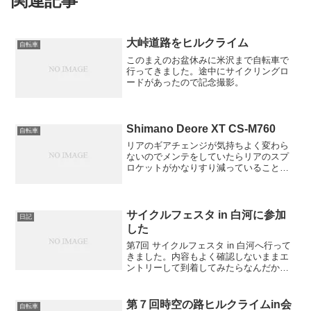
関連記事
大峠道路をヒルクライム
自転車
このまえのお盆休みに米沢まで自転車で
行ってきました。途中にサイクリングロ
ードがあったので記念撮影。
Shimano Deore XT CS-M760
自転車
リアのギアチェンジが気持ちよく変わら
ないのでメンテをしていたらリアのスプ
ロケットがかなりすり減っていることに
気づきました。そこで思い切って交換し
てみることにしたのです。Deore XTはア
ルミ製で肉抜きされていて、かなり軽く
なっています。さ...
サイクルフェスタ in 白河に参加
日記
した
第7回 サイクルフェスタ in 白河へ行って
きました。内容もよく確認しないままエ
ントリーして到着してみたらなんだか、
すごい本気モードのイベントじゃないで
すか。今回のイベントでは1000mトライ
アル、最高速度測定、スタンディングト
第７回時空の路ヒルクライムin会
自転車