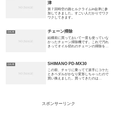
ライアルの3...
津
第７回時空の路ヒルクライムin会津に参
加してきました。すごい人だかりでワク
ワクしてきます。
チェーン掃除
自転車
結構前に買っておいて一度も使っていな
かったチェーン掃除機です。これで汚れ
きってオイル切れのチェーンの掃除をし
てみようと思います。
SHIMANO PD-MX30
自転車
この前、チャリに乗ってて派手にコケた
ときペダルがかなり変形しちゃったので
買い換えました。買ってきたのは
SHIMANO PD-MX30です。写真の右のが
そうです。以前のものとは違い、鋳造も
ののため強度はかなりあると思います。
その代わり、微妙に...
スポンサーリンク