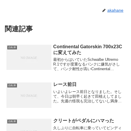
akahane
関連記事
Continental Gatorskin 700x23C
自転車
に変えてみた
最初からはいていたSchwalbe Ultremo
R.1ですが度重なるパンクに嫌気がさし
て、パンク耐性が高いContinental
Gatorskinに変えてみました。ほんとパン
クが多くて私には自転車をパンクさせる
能力があるのではないかと...
レース前日
自転車
いよいよレース前日となりました。そし
て、今日は朝早く起きて田植えしてまし
た。先週の怪我も完治してないし満身創
痍です！第７回時空の路ヒルクライムin
会津
クリートがペダルにハマった
自転車
久しぶりに自転車に乗っていてビンディ