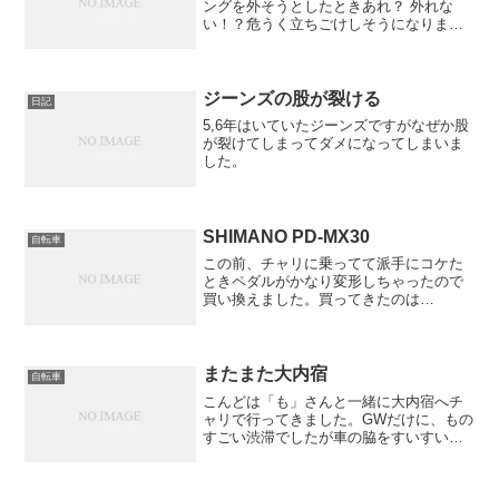
ングを外そうとしたときあれ？ 外れな
い！？危うく立ちごけしそうになりまし
た。クリートのボルトが外れたのか、足
はグラグラするのに外れません。どうし
ようもないので、とりあえず走り続けま
した。するとスルリとペダ...
ジーンズの股が裂ける
日記
5,6年はいていたジーンズですがなぜか股
が裂けてしまってダメになってしまいま
した。
SHIMANO PD-MX30
自転車
この前、チャリに乗ってて派手にコケた
ときペダルがかなり変形しちゃったので
買い換えました。買ってきたのは
SHIMANO PD-MX30です。写真の右のが
そうです。以前のものとは違い、鋳造も
ののため強度はかなりあると思います。
その代わり、微妙に...
またまた大内宿
自転車
こんどは「も」さんと一緒に大内宿へチ
ャリで行ってきました。GWだけに、もの
すごい渋滞でしたが車の脇をすいすいと
自転車で通り越す優越感は最高でした！
大内宿で何を食べようかと思ったら、
「も」さんがラーメンを食べるとなここ