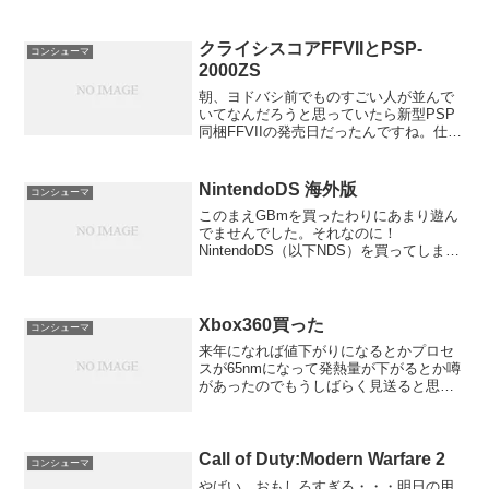
クライシスコアFFVIIとPSP-
コンシューマ
2000ZS
朝、ヨドバシ前でものすごい人が並んで
いてなんだろうと思っていたら新型PSP
同梱FFVIIの発売日だったんですね。仕事
が終わってから穴場のゲーム屋に行った
らラスト一個が売っていたのです！ 思わ
ず買ってしまいました。中を開けると本
NintendoDS 海外版
コンシューマ
体、FFVII...
このまえGBmを買ったわりにあまり遊ん
でませんでした。それなのに！
NintendoDS（以下NDS）を買ってしまい
ました。しかも海外版です。
Xbox360買った
コンシューマ
来年になれば値下がりになるとかプロセ
スが65nmになって発熱量が下がるとか噂
があったのでもうしばらく見送ると思っ
ていましたがGears of Warのムービーを
見て我慢できず買ってきました。ですが
Gears of Warは大人気で売ってなか...
Call of Duty:Modern Warfare 2
コンシューマ
やばい、おもしろすぎる・・・明日の用