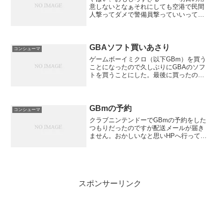
意しないとなぁそれにしても空港で民間
人撃ってダメで警備員撃っていいってど
ういうことだ・・・
GBAソフト買いあさり
コンシューマ
ゲームボーイミクロ（以下GBm）を買う
ことになったので久しぶりにGBAのソフ
トを買うことにした。最後に買ったのは
逆転裁判3そのあとGBAにバックライト追
加したりクロックアップしたりして改造
がある程度終わったところで飽きてやっ
てなかった。一番...
GBmの予約
コンシューマ
クラブニンテンドーでGBmの予約をした
つもりだったのですが配送メールが届き
ません。おかしいなと思いHPへ行ってみ
ました。予約登録は完了していました。
予約ボーナスの登録が！どういうことい
うと購入前に予約ボーナスの登録を行う
と店などで購入した後...
スポンサーリンク