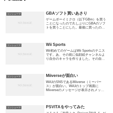
GBAソフト買いあさり
コンシューマ
ゲームボーイミクロ（以下GBm）を買う
ことになったので久しぶりにGBAのソフ
トを買うことにした。最後に買ったのは
逆転裁判3そのあとGBAにバックライト追
加したりクロックアップしたりして改造
がある程度終わったところで飽きてやっ
てなかった。一番...
Wii Sports
コンシューマ
Wii初めてのゲームはWii Sportsのテニス
です。あ、その前に似顔絵チャンネルよ
り自分のキャラを作りました。その自分
のキャラを操作して遊ぶことが出来ま
す。マイキャラはあまりに似てしまった
ので載せません＾＾テニスはリアルでや
ったことがな...
Miiverseが面白い
コンシューマ
WiiUのSNSであるMiiverse（ミーバー
ス）が面白い。WiiUのトップ画面に
Miiverseのメッセージが表示されメッセ
ージに絵を描いている人もたくさんいる
けどみんなすげぇうまい！
PSVITAをやってみた
コンシューマ