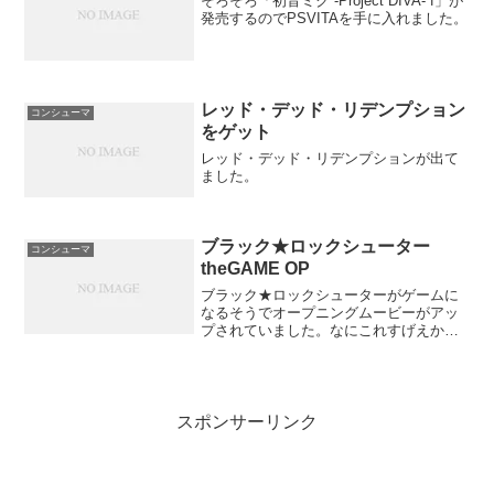
そろそろ「初音ミク -Project DIVA- f」が
発売するのでPSVITAを手に入れました。
レッド・デッド・リデンプション
コンシューマ
をゲット
レッド・デッド・リデンプションが出て
ました。
ブラック★ロックシューター
コンシューマ
theGAME OP
ブラック★ロックシューターがゲームに
なるそうでオープニングムービーがアッ
プされていました。なにこれすげえかっ
こいいんだけどOP制作会社は
「ufotable」でGOD EATER BURSTのOP
もやってました。GOD EATER BURST...
スポンサーリンク