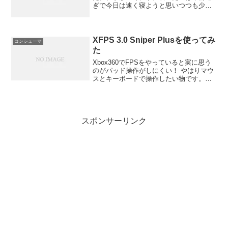
ぎで今日は速く寝ようと思いつつも少し
だけやってみようと思ったら・・・やべ
え！ すげぇおもしろい！ すごいテンポい
いだよなあ今回はベトナム戦争が舞台...
XFPS 3.0 Sniper Plusを使ってみ
コンシューマ
た
Xbox360でFPSをやっていると実に思う
のがパッド操作がしにくい！ やはりマウ
スとキーボードで操作したい物です。そ
こで手を出したのがXFPS 3.0 Sniper
Plusです。USBで接続してPS2コントロ
ーラやマウス、キーボードが使...
スポンサーリンク