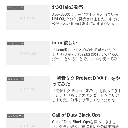
せられます。シナリオ上行けないところ
の説明...
北米Halo3発売
コンシューマ
Xbox360のキラーソフトと言われている
HALO3が北米で発売されました。すでに
公開された動画は消えていますがどんだ
け盛り上がってんだと思うほどの熱狂ぶ
りです。日本じゃ27日発売ですがここま
で盛り上がらないよなぁ。
torne欲しい
コンシューマ
「torne欲しい」と心の中で思ったなら
ッ！その時スデに行動は終わっているん
だッ！ ということで、torneを使ってみま
した。
「初音ミク Profect DIVA f」をや
コンシューマ
ってみた
「初音ミク Project DIVA f」を買ってきま
した。とりあえずスタンダードをクリア
しました。前作より優しくなったかな？
それにしても名曲ばかりで最高です。
「天樂」は知らなかったのですがかっこ
いいですね！3年も前の曲だったの
Call of Duty Black Ops
コンシューマ
か・・・
Call of Duty Black Opsを買ってきまし
た。仕事が遅く、家に着いたのは午前過