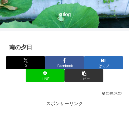
kulog
南の夕日
X
Facebook
はてブ
LINE
コピー
2010.07.23
スポンサーリンク