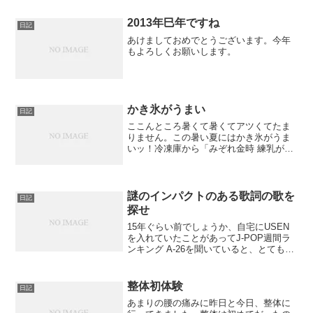
2013年巳年ですね
日記
あけましておめでとうございます。今年
もよろしくお願いします。
かき氷がうまい
日記
ここんところ暑くて暑くてアツくてたま
りません。この暑い夏にはかき氷がうま
いッ！冷凍庫から「みぞれ金時 練乳が
け」を取り出した。
謎のインパクトのある歌詞の歌を
日記
探せ
15年ぐらい前でしょうか、自宅にUSEN
を入れていたことがあってJ-POP週間ラ
ンキング A-26を聞いていると、とてもイ
ンパクトのある歌詞が流れてきてこれ誰
が歌っているんだろう？ なんて曲なん
だ？ と気になっていました。
整体初体験
日記
あまりの腰の痛みに昨日と今日、整体に