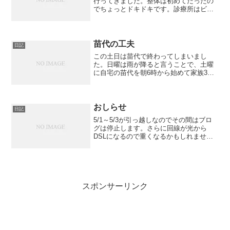
行ってきました。整体は初めてだったの
でちょっとドキドキです。診療所はビル
の6階で一人で経営している小さなところ
でした。さっそく状況を説明すると手の
しびれは頸椎あたりからきているそうな
のです。腰とは関係ない...
苗代の工夫
日記
この土日は苗代で終わってしまいまし
た。日曜は雨が降ると言うことで、土曜
に自宅の苗代を朝6時から始めて家族3人
でなんとか8時半に終わりました。苗箱も
90枚程度だったのと風がちょうど、やん
だのがよかったのでしょう。親戚の家も
同じく土曜に苗代をや...
おしらせ
日記
5/1～5/3が引っ越しなのでその間はブロ
グは停止します。さらに回線が光から
DSLになるので重くなるかもしれませ
ん。登り上り77Mbpsから800Kbpsのグレ
ードダウンです。がっかりだ！
スポンサーリンク