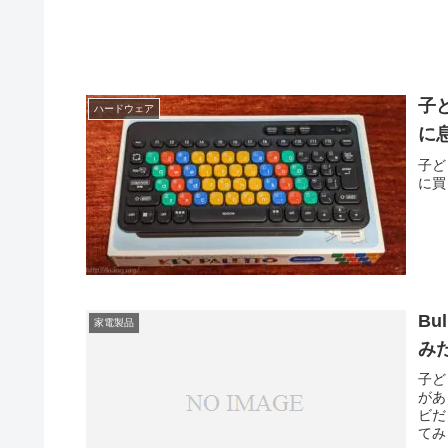
子
ハードウェア
に
子ども
に買
Bu
家電製品
み
子ど
があ
ビだ
てみ