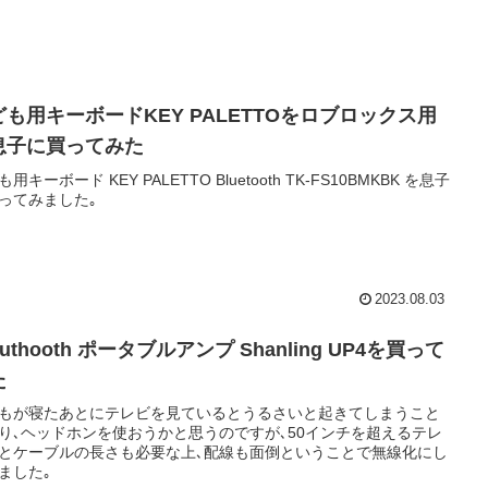
ども用キーボードKEY PALETTOをロブロックス用
息子に買ってみた
用キーボード KEY PALETTO Bluetooth TK-FS10BMKBK を息子
ってみました｡
2023.08.03
luthooth ポータブルアンプ Shanling UP4を買って
た
もが寝たあとにテレビを見ているとうるさいと起きてしまうこと
り､ヘッドホンを使おうかと思うのですが､50インチを超えるテレ
とケーブルの長さも必要な上､配線も面倒ということで無線化にし
ました｡