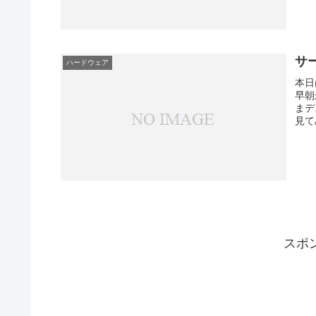
サ
ハードウェア
本日
早朝
まデ
見て
スポ